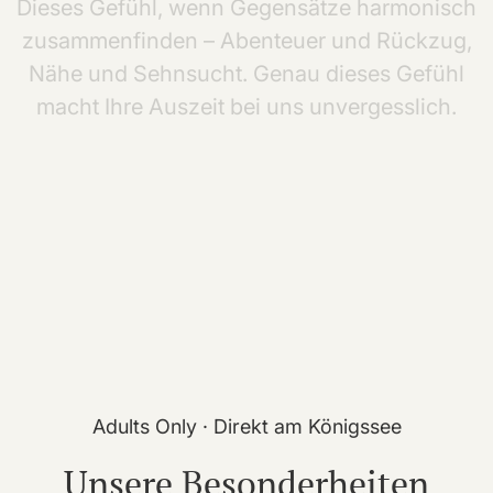
Dieses
Gefühl,
wenn
Gegensätze
harmonisch
zusammenfinden
–
Abenteuer
und
Rückzug,
Nähe
und
Sehnsucht.
Genau
dieses
Gefühl
macht
Ihre
Auszeit
bei
uns
unvergesslich.
Adults Only · Direkt am Königssee
Unsere Besonderheiten