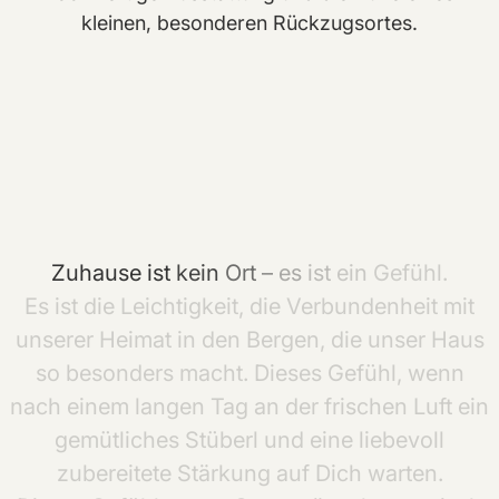
kleinen, besonderen Rückzugsortes.
Zuhause
ist
kein
Ort
–
es
ist
ein
Gefühl.
Es
ist
die
Leichtigkeit,
die
Verbundenheit
mit
unserer
Heimat
in
den
Bergen,
die
unser
Haus
so
besonders
macht.
Dieses
Gefühl,
wenn
nach
einem
langen
Tag
an
der
frischen
Luft
ein
gemütliches
Stüberl
und
eine
liebevoll
zubereitete
Stärkung
auf
Dich
warten.