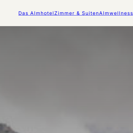
Das Almhotel
Zimmer & Suiten
Almwellnes